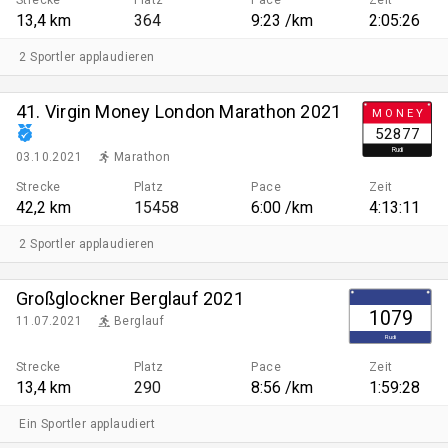
13,4 km
364
9:23 /km
2:05:26
2 Sportler applaudieren
41. Virgin Money London Marathon 2021
M O N E Y
52877
Rudi
03.10.2021
Marathon
Strecke
Platz
Pace
Zeit
42,2 km
15458
6:00 /km
4:13:11
2 Sportler applaudieren
Großglockner Berglauf 2021
1079
11.07.2021
Berglauf
Rudi
Strecke
Platz
Pace
Zeit
13,4 km
290
8:56 /km
1:59:28
Ein Sportler applaudiert