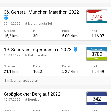
36. Generali München Marathon 2022
7372
Run for the Oeter
MARATHONSTAFFEL 2022
09.10.2022
Marathonstaffel
Strecke
Platz
Pace
Zeit
15,2 km
30
5:00 /km
1:16:07
19. Schuster Tegernseelauf 2022
Tegernseelauf
3702
18.09.2022
Halbmarathon
Rudi
Strecke
Platz
Pace
Zeit
21,1 km
1023
5:27 /km
1:54:49
Ein Sportler applaudiert
Großglockner Berglauf 2022
342
10.07.2022
Berglauf
Rudi
Strecke
Platz
Pace
Zeit