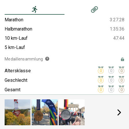
Marathon
3:27:28
Halbmarathon
1:35:36
10 km-Lauf
47:44
5 km-Lauf
Medaillensammlung
Altersklasse
0
0
0
Geschlecht
0
0
0
Gesamt
0
0
0