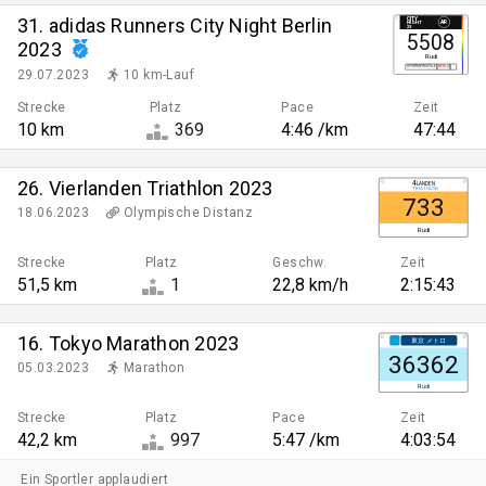
31. adidas Runners City Night Berlin
CITY
A
R
NIGHT
23
5508
2023
Rudi
SPORTMETROPOLE
BERLIN
29.07.2023
10 km-Lauf
Strecke
Platz
Pace
Zeit
10 km
369
4:46 /km
47:44
26. Vierlanden Triathlon 2023
4
LANDEN
TRIATHLON
733
18.06.2023
Olympische Distanz
Rudi
Strecke
Platz
Geschw.
Zeit
51,5 km
1
22,8 km/h
2:15:43
16. Tokyo Marathon 2023
東京 メトロ
36362
05.03.2023
Marathon
Rudi
Strecke
Platz
Pace
Zeit
42,2 km
997
5:47 /km
4:03:54
Ein Sportler applaudiert