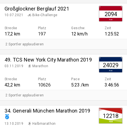
Großglockner Berglauf 2021
2094
10.07.2021
Bike-Challenge
Rudi
Strecke
Platz
Geschw.
Zeit
17,2 km
197
12 km/h
1:25:52
2 Sportler applaudieren
49. TCS New York City Marathon 2019
24029
03.11.2019
Marathon
Rudi
Strecke
Platz
Pace
Zeit
42,2 km
10626
5:23 /km
3:46:56
2 Sportler applaudieren
34. Generali München Marathon 2019
12218
Rudi
13.10.2019
Halbmarathon