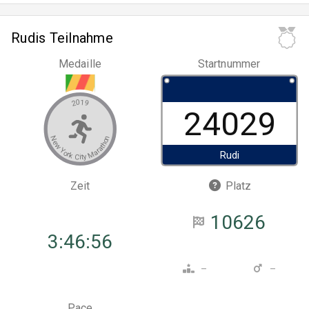
Rudis Teilnahme
Medaille
Startnummer
2019
24029
New York City Marathon
Rudi
Zeit
Platz
10626
3:46:56
–
–
Pace