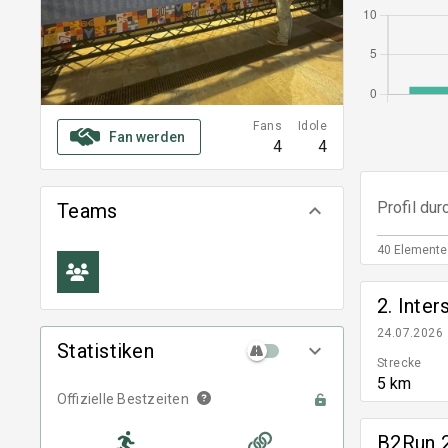
Fans
Idole
Fan werden
4
4
Profil du
Teams
keyboard_arrow_down
40 Elemente
2. Inter
24.07.2026
Statistiken
keyboard_arrow_down
Strecke
5 km
Offizielle Bestzeiten
B2Run 