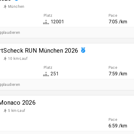
München
Platz
Pace
12001
7:05 /km
applaudieren
ortScheck RUN München 2026
10 km-Lauf
Platz
Pace
251
7:59 /km
applaudieren
 Monaco 2026
5 km-Lauf
Pace
6:59 /km