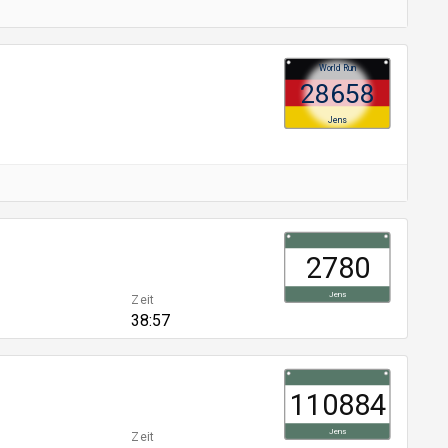
World Run
28658
Jens
2780
Jens
Zeit
38:57
110884
Jens
Zeit