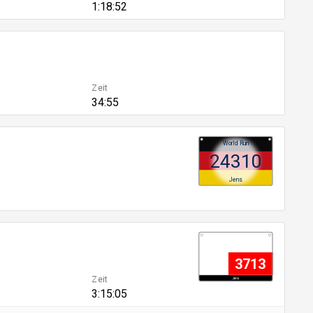
1:18:52
Zeit
34:55
World Run
24310
Jens
3713
Zeit
Jens
3:15:05