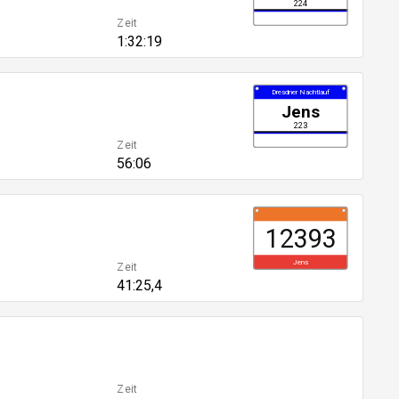
224
Zeit
1:32:19
Dresdner Nachtlauf
Jens
223
Zeit
56:06
12393
Jens
Zeit
41:25,4
Zeit