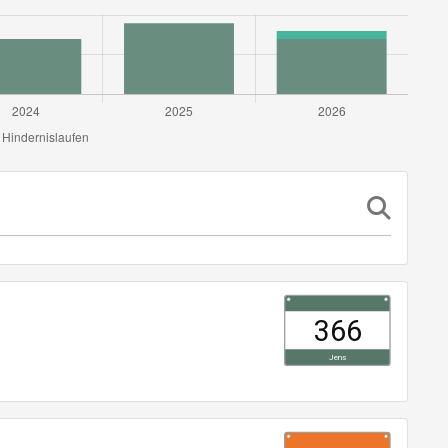
366
Jens