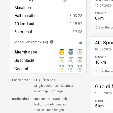
15.07.2026
Marathon
Strecke
Halbmarathon
3:03:23
6 km
10 km-Lauf
1:18:52
2 Sportler 
5 km-Lauf
37:08
46. Sp
Medaillensammlung
05.07.2026
Altersklasse
2
1
0
Strecke
Geschlecht
0
0
0
10 km
Gesamt
0
0
0
2 Sportler 
Für Sportler
FAQ
Über uns
Giro di
Mitgliedschaften
Sportarten
Roadmap
Umfrage
17.05.2026
Rechtliches
Impressum
Datenschutz
Strecke
Nutzungsbedingungen
5 km
Cookie-Einstellungen