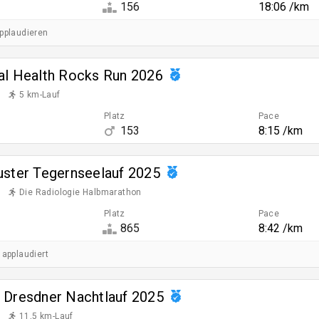
156
18:06 /km
applaudieren
al Health Rocks Run 2026
5 km-Lauf
Platz
Pace
153
8:15 /km
uster Tegernseelauf 2025
Die Radiologie Halbmarathon
Platz
Pace
865
8:42 /km
 applaudiert
 Dresdner Nachtlauf 2025
11,5 km-Lauf