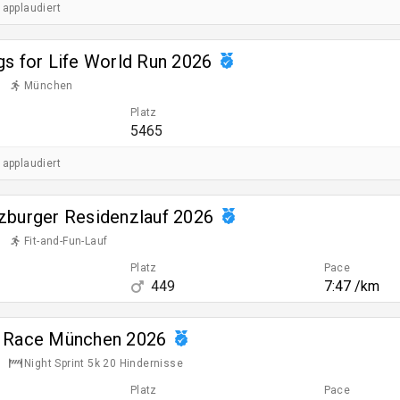
 applaudiert
gs for Life World Run 2026
München
Platz
5465
 applaudiert
zburger Residenzlauf 2026
Fit-and-Fun-Lauf
Platz
Pace
449
7:47 /km
n Race München 2026
Night Sprint 5k 20 Hindernisse
Platz
Pace