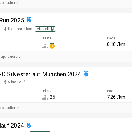
applaudieren
 Run 2025
Halbmarathon
Virtuell
Platz
Pace
8:18 /km
1
 applaudiert
C Silvesterlauf München 2024
5 km-Lauf
Platz
Pace
25
7:26 /km
applaudieren
lauf 2024