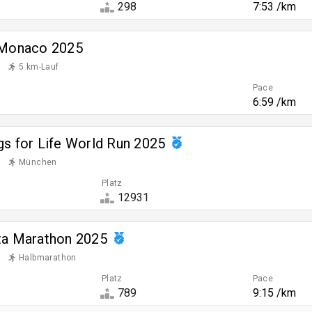
298
7:53 /km
 Monaco 2025
5 km-Lauf
Pace
6:59 /km
gs for Life World Run 2025
München
Platz
12931
ta Marathon 2025
Halbmarathon
Platz
Pace
789
9:15 /km