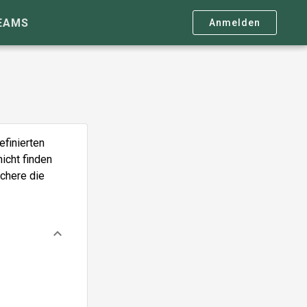
EAMS
Anmelden
efinierten
nicht finden
ichere die
keyboard_arrow_down