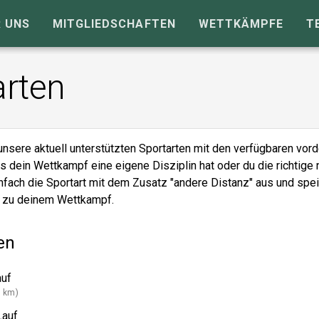
 UNS
MITGLIEDSCHAFTEN
WETTKÄMPFE
T
arten
unsere aktuell unterstützten Sportarten mit den verfügbaren vord
ls dein Wettkampf eine eigene Disziplin hat oder du die richtige 
nfach die Sportart mit dem Zusatz "andere Distanz" aus und spe
z zu deinem Wettkampf.
en
auf
5 km)
Lauf