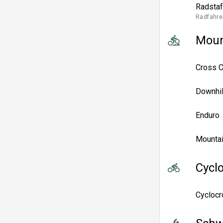
Radstaf
Radfahre
Moun
Cross C
Downhil
Enduro
Mountai
Cycl
Cycloc