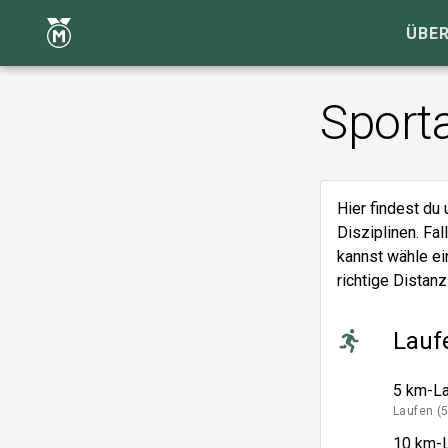
ÜBER
Sport
Hier findest du 
Disziplinen. Fal
kannst wähle ei
richtige Distan
Lauf
5 km-L
Laufen (
10 km-