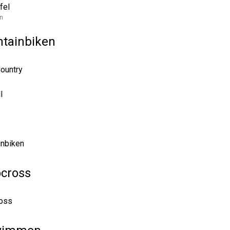
fel
n
tainbiken
ountry
l
nbiken
ocross
ross