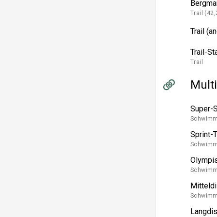
Bergma
Trail (42
Trail (a
Trail-St
Trail
Mult
Super-S
Schwimme
Sprint-T
Schwimme
Olympis
Schwimme
Mitteldi
Schwimme
Langdis