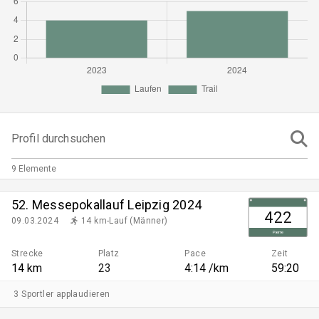
Profil durchsuchen
9 Elemente
52. Messepokallauf Leipzig 2024
422
09.03.2024
14 km-Lauf (Männer)
Pierre
Strecke
Platz
Pace
Zeit
14 km
23
4:14 /km
59:20
3 Sportler applaudieren