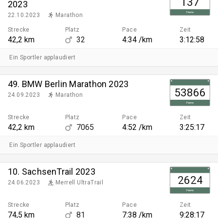
137
2023
Pierre
22.10.2023
Marathon
Strecke
Platz
Pace
Zeit
42,2 km
32
4:34 /km
3:12:58
Ein Sportler applaudiert
49. BMW Berlin Marathon 2023
53866
24.09.2023
Marathon
Pierre
Strecke
Platz
Pace
Zeit
42,2 km
7065
4:52 /km
3:25:17
Ein Sportler applaudiert
10. SachsenTrail 2023
2624
24.06.2023
Merrell UltraTrail
Pierre
Strecke
Platz
Pace
Zeit
74,5 km
81
7:38 /km
9:28:17