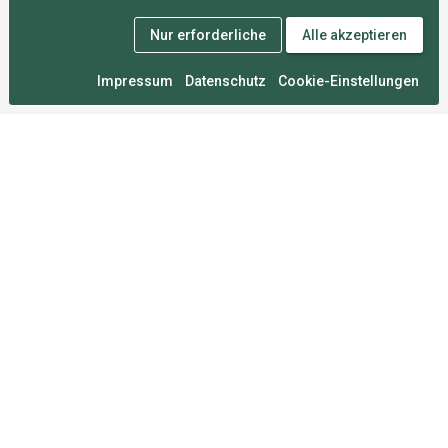
Nur erforderliche
Alle akzeptieren
Impressum
Datenschutz
Cookie-Einstellungen
Medal Monday
An zahllosen Montagen im Herzen von München
entwickelt, damit du deine Wettkämpfe nie vergisst.
Für Sportler
FAQ
Über uns
Mitgliedschaften
Sportarten
Roadmap
Umfrage
Rechtliches
Impressum
Datenschutz
Nutzungsbedingungen
Cookie-Einstellungen