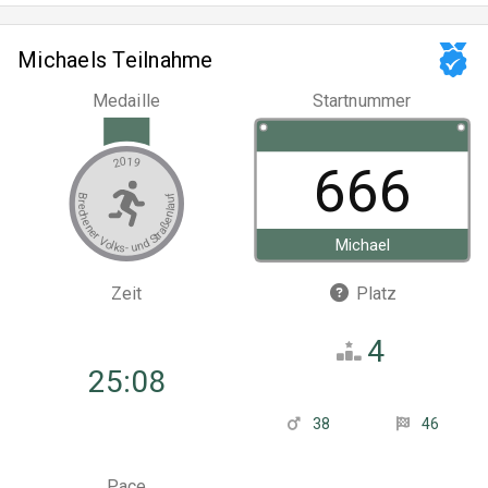
Michaels Teilnahme
Medaille
Startnummer
2019
666
Brechener Volks- und Straßenlauf
Michael
Zeit
Platz
4
25:08
38
46
Pace