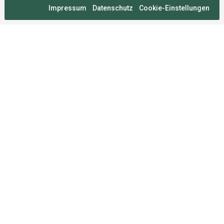
Impressum
Datenschutz
Cookie-Einstellungen
Medal Monday
An zahllosen Montagen im Herzen von München
entwickelt, damit du deine Wettkämpfe nie vergisst.
Für Sportler
FAQ
Über uns
Mitgliedschaften
Sportarten
Roadmap
Umfrage
Rechtliches
Impressum
Datenschutz
Nutzungsbedingungen
Cookie-Einstellungen
2026 Medal Monday GmbH