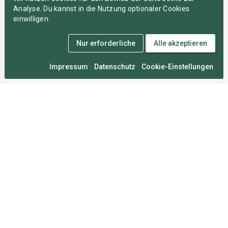
Analyse. Du kannst in die Nutzung optionaler Cookies
einwilligen.
Nur erforderliche
Alle akzeptieren
Impressum
Datenschutz
Cookie-Einstellungen
Medal Monday
An zahllosen Montagen im Herzen von München
entwickelt, damit du deine Wettkämpfe nie vergisst.
Für Sportler
FAQ
Über uns
Mitgliedschaften
Sportarten
Roadmap
Umfrage
Rechtliches