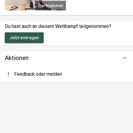
Startnummer
Du hast auch an diesem Wettkampf teilgenommen?
Jetzt eintragen
Aktionen
keyboard_arrow_down
Feedback oder melden