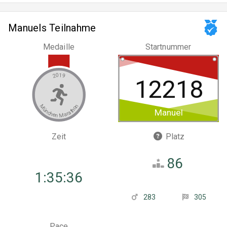
Manuels Teilnahme
Medaille
Startnummer
2019
12218
München Marathon
Manuel
Zeit
Platz
86
1:35:36
283
305
Pace