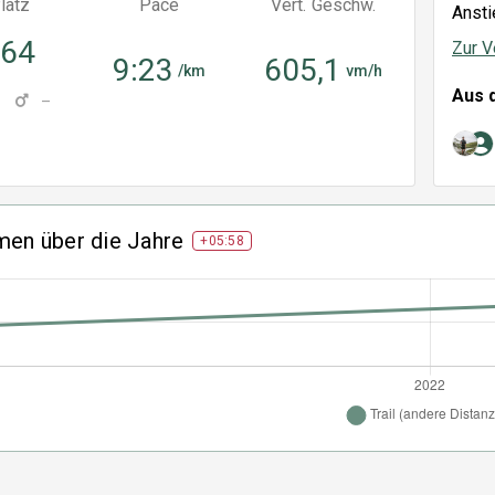
latz
Pace
Vert. Geschw.
Ansti
364
Zur V
9:23
605,1
/km
vm/h
Aus 
–
men über die Jahre
+05:58