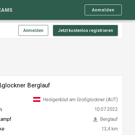
EAMS
Anmelden
Anmelden
Jetzt kostenlos registrieren
ßglockner Berglauf
Heiligenblut am Großglockner (AUT)
10.07.2022
m
kampf
Berglauf
ke
13,4 km