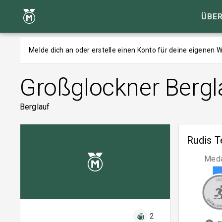
ÜBER
Melde dich an oder erstelle einen Konto für deine eigenen
Großglockner Bergl
Berglauf
Rudis T
Meda
20
Großglockner
2