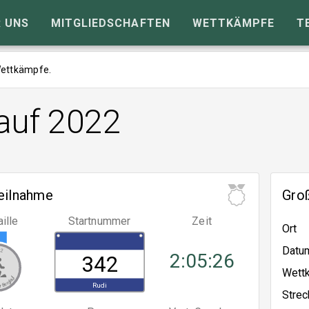
 UNS
MITGLIEDSCHAFTEN
WETTKÄMPFE
T
 Wettkämpfe.
auf 2022
eilnahme
Gro
ille
Startnummer
Zeit
Ort
Datu
22
2:05:26
342
Wett
 Berglauf
Rudi
Strec