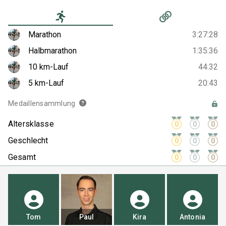
Marathon
3:27:28
Halbmarathon
1:35:36
10 km-Lauf
44:32
5 km-Lauf
20:43
Medaillensammlung
Altersklasse
0
0
0
Geschlecht
0
0
0
Gesamt
0
0
0
Tom
Tom
Paul
Kira
Kira
Antonia
Antonia