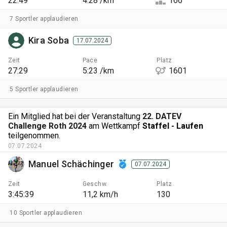
22:49
4:28 /km
166
7 Sportler applaudieren
Kira Soba
17.07.2024
Zeit
Pace
Platz
27:29
5:23 /km
1601
5 Sportler applaudieren
Ein Mitglied hat bei der Veranstaltung
22. DATEV
Challenge Roth 2024
am Wettkampf
Staffel - Laufen
teilgenommen.
07.07.2024
Manuel Schächinger
07.07.2024
Zeit
Geschw.
Platz
3:45:39
11,2 km/h
130
10 Sportler applaudieren