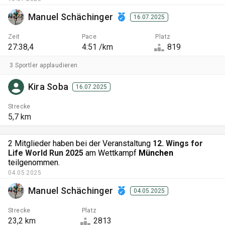
Manuel Schächinger
16.07.2025
Zeit
Pace
Platz
27:38,4
4:51 /km
819
3 Sportler applaudieren
Kira Soba
16.07.2025
Strecke
5,7 km
2 Mitglieder haben bei der Veranstaltung
12. Wings for
Life World Run 2025
am Wettkampf
München
teilgenommen.
04.05.2025
Manuel Schächinger
04.05.2025
Strecke
Platz
23,2 km
2813