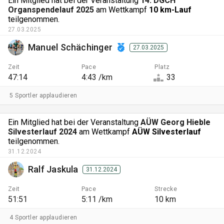
Ein Mitglied hat bei der Veranstaltung
14. DGCH
Organspendelauf 2025
am Wettkampf
10 km-Lauf
teilgenommen.
27.03.2025
Manuel Schächinger
27.03.2025
Zeit
Pace
Platz
47:14
4:43 /km
33
5 Sportler applaudieren
Ein Mitglied hat bei der Veranstaltung
AÜW Georg Hieble
Silvesterlauf 2024
am Wettkampf
AÜW Silvesterlauf
teilgenommen.
31.12.2024
Ralf Jaskula
31.12.2024
Zeit
Pace
Strecke
51:51
5:11 /km
10 km
4 Sportler applaudieren