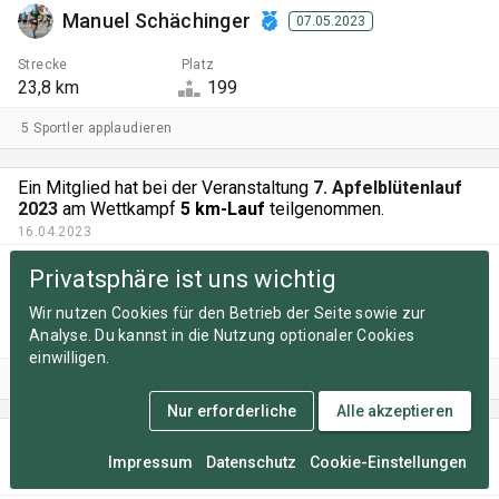
Manuel Schächinger
07.05.2023
Strecke
Platz
23,8 km
199
5 Sportler applaudieren
Ein Mitglied hat bei der Veranstaltung
7. Apfelblütenlauf
2023
am Wettkampf
5 km-Lauf
teilgenommen.
16.04.2023
Paul Völkel
16.04.2023
Privatsphäre ist uns wichtig
Wir nutzen Cookies für den Betrieb der Seite sowie zur
Zeit
Pace
Platz
Analyse. Du kannst in die Nutzung optionaler Cookies
23:04
4:37 /km
36
einwilligen.
2 Sportler applaudieren
Nur erforderliche
Alle akzeptieren
Ein Mitglied hat bei der Veranstaltung
16. Tokyo Marathon
2023
am Wettkampf
Marathon
teilgenommen.
Impressum
Datenschutz
Cookie-Einstellungen
05.03.2023