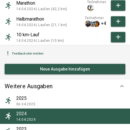
Teilnehmer
Marathon
14.04.2024 |
Laufen (42,2 km)
Teilnehmer
Halbmarathon
+4
14.04.2024 |
Laufen (21,1 km)
10 km-Lauf
14.04.2024 |
Laufen (10 km)
Feedback oder melden
Neue Ausgabe hinzufügen
Weitere Ausgaben
keyboard_arrow_down
2025
06.04.2025
2024
14.04.2024
2023