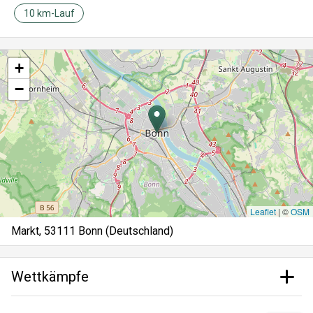
10 km-Lauf
+
−
Leaflet
|
©
OSM
Markt, 53111 Bonn (Deutschland)
Wettkämpfe