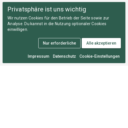
Privatsphäre ist uns wichtig
Wir nutzen Cookies für den Betrieb der Seite sowie zur
Analyse. Du kannst in die Nutzung optionaler Cookies
einwilligen.
Nur erforderliche
Alle akzeptieren
Impressum
Datenschutz
Cookie-Einstellungen
Medal Monday
An zahllosen Montagen im Herzen von München
entwickelt, damit du deine Wettkämpfe nie vergisst.
Für Sportler