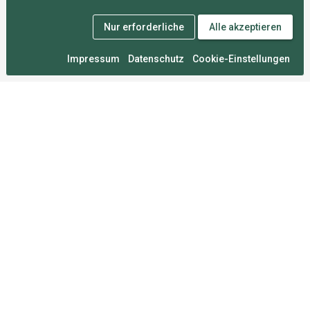
Nur erforderliche
Alle akzeptieren
Impressum
Datenschutz
Cookie-Einstellungen
Medal Monday
An zahllosen Montagen im Herzen von München
entwickelt, damit du deine Wettkämpfe nie vergisst.
Für Sportler
FAQ
Über uns
Mitgliedschaften
Sportarten
Roadmap
Umfrage
Rechtliches
Impressum
Datenschutz
Nutzungsbedingungen
Cookie-Einstellungen