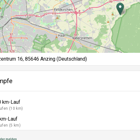
entrum 16, 85646 Anzing (Deutschland)
mpfe
0 km-Lauf
ufen (10 km)
 km-Lauf
ufen (5 km)
der melden