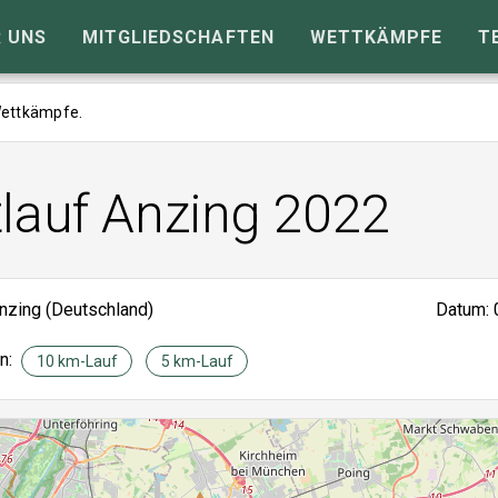
 UNS
MITGLIEDSCHAFTEN
WETTKÄMPFE
T
 Wettkämpfe.
tlauf Anzing 2022
nzing (Deutschland)
Datum: 
en:
10 km-Lauf
5 km-Lauf