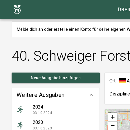
ÜBER
Melde dich an oder erstelle einen Konto für deine eigenen
40. Schweiger Fors
Neue Ausgabe hinzufügen
Ort:
A
Disziplin
Weitere Ausgaben
keyboard_arrow_down
2024
03.10.2024
+
2023
−
03.10.2023