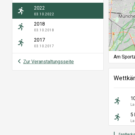
2022
03.10.2022
2018
03.10.2018
2017
03.10.2017
Am Sportz
Zur Veranstaltungsseite
Wettkä
1
La
5
La
Feedback o