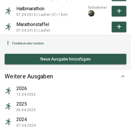
Teilnehmer
Halbmarathon
07.04.2013 |
Laufen (21,1 km)
Marathonstaffel
07.04.2013 |
Laufen
Feedback oder melden
Neue Ausgabe hinzufügen
Weitere Ausgaben
keyboard_arrow_down
2026
12.04.2026
2025
06.04.2025
2024
07.04.2024