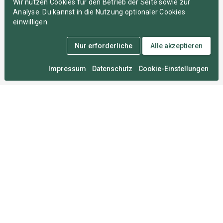
Wir nutzen Cookies für den Betrieb der Seite sowie zur
Analyse. Du kannst in die Nutzung optionaler Cookies
einwilligen.
Nur erforderliche
Alle akzeptieren
Impressum
Datenschutz
Cookie-Einstellungen
Medal Monday
An zahllosen Montagen im Herzen von München
entwickelt, damit du deine Wettkämpfe nie vergisst.
Für Sportler
FAQ
Über uns
Mitgliedschaften
Sportarten
Roadmap
Umfrage
Rechtliches