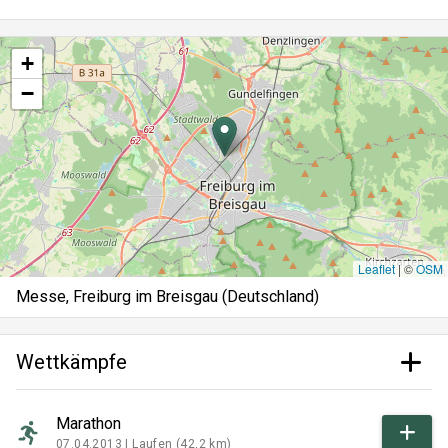
+
−
Leaflet
|
©
OSM
Messe, Freiburg im Breisgau (Deutschland)
Wettkämpfe
Marathon
07.04.2013 |
Laufen (42,2 km)