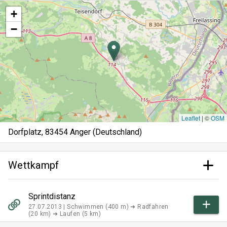
+
−
Leaflet
|
©
OSM
Dorfplatz, 83454 Anger (Deutschland)
Wettkampf
Sprintdistanz
27.07.2013 |
Schwimmen (400 m) ➜ Radfahren
(20 km) ➜ Laufen (5 km)