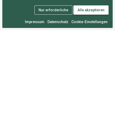
Nur erforderliche
Alle akzeptieren
Impressum
Datenschutz
Cookie-Einstellungen
Medal Monday
An zahllosen Montagen im Herzen von München
entwickelt, damit du deine Wettkämpfe nie vergisst.
Für Sportler
FAQ
Über uns
Mitgliedschaften
Sportarten
Roadmap
Umfrage
Rechtliches
Impressum
Datenschutz
Nutzungsbedingungen
Cookie-Einstellungen