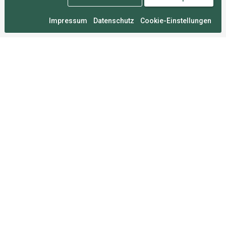
Impressum
Datenschutz
Cookie-Einstellungen
Medal Monday
An zahllosen Montagen im Herzen von München
entwickelt, damit du deine Wettkämpfe nie vergisst.
Für Sportler
FAQ
Über uns
Mitgliedschaften
Sportarten
Roadmap
Umfrage
Rechtliches
Impressum
Datenschutz
Nutzungsbedingungen
Cookie-Einstellungen
2026 Medal Monday GmbH