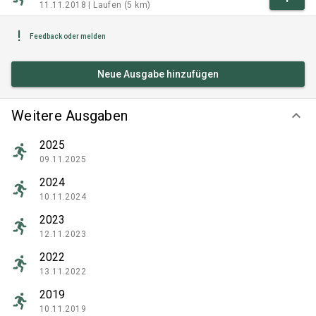
11.11.2018 |
Laufen (5 km)
Feedback oder melden
Neue Ausgabe hinzufügen
Weitere Ausgaben
keyboard_arrow_down
2025
09.11.2025
2024
10.11.2024
2023
12.11.2023
2022
13.11.2022
2019
10.11.2019