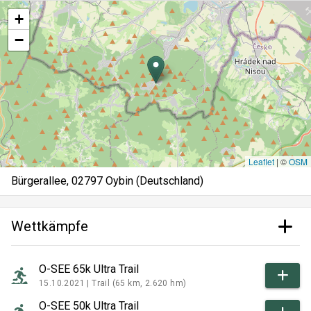
+
−
Leaflet
|
©
OSM
Bürgerallee, 02797 Oybin (Deutschland)
Wettkämpfe
O-SEE 65k Ultra Trail
15.10.2021 |
Trail (65 km, 2.620 hm)
O-SEE 50k Ultra Trail