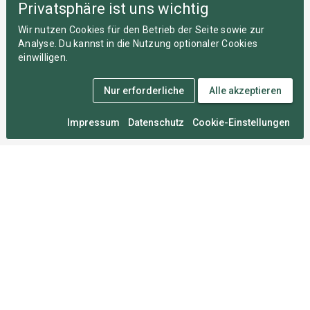
Privatsphäre ist uns wichtig
Wir nutzen Cookies für den Betrieb der Seite sowie zur
Analyse. Du kannst in die Nutzung optionaler Cookies
einwilligen.
Nur erforderliche
Alle akzeptieren
Impressum
Datenschutz
Cookie-Einstellungen
Medal Monday
An zahllosen Montagen im Herzen von München
entwickelt, damit du deine Wettkämpfe nie vergisst.
Für Sportler
FAQ
Über uns
Mitgliedschaften
Sportarten
Roadmap
Umfrage