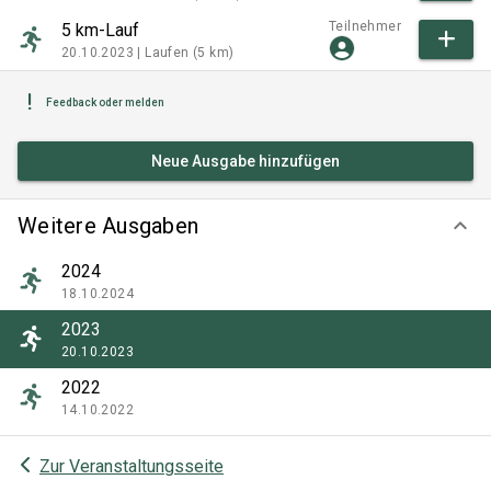
Teilnehmer
5 km-Lauf
20.10.2023 |
Laufen (5 km)
Feedback oder melden
Neue Ausgabe hinzufügen
Weitere Ausgaben
keyboard_arrow_down
2024
18.10.2024
2023
20.10.2023
2022
14.10.2022
Zur Veranstaltungsseite