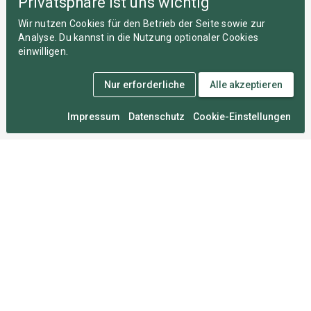
Privatsphäre ist uns wichtig
Wir nutzen Cookies für den Betrieb der Seite sowie zur
Analyse. Du kannst in die Nutzung optionaler Cookies
einwilligen.
Nur erforderliche
Alle akzeptieren
Impressum
Datenschutz
Cookie-Einstellungen
Medal Monday
An zahllosen Montagen im Herzen von München
entwickelt, damit du deine Wettkämpfe nie vergisst.
Für Sportler
FAQ
Über uns
Mitgliedschaften
Sportarten
Roadmap
Umfrage