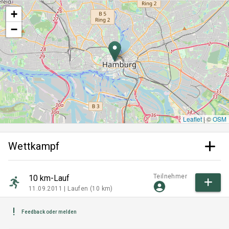
+
−
Leaflet
|
©
OSM
Wettkampf
Teilnehmer
10 km-Lauf
11.09.2011 |
Laufen (10 km)
Feedback oder melden