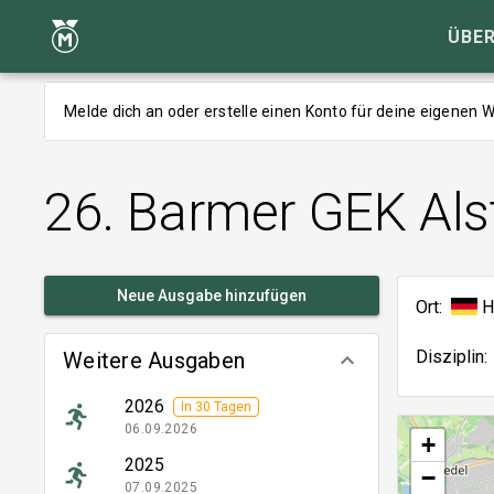
ÜBER
Melde dich an oder erstelle einen Konto für deine eigenen
26. Barmer GEK Als
Neue Ausgabe hinzufügen
Ort:
H
Disziplin:
Weitere Ausgaben
keyboard_arrow_down
2026
In 30 Tagen
06.09.2026
+
2025
−
07.09.2025