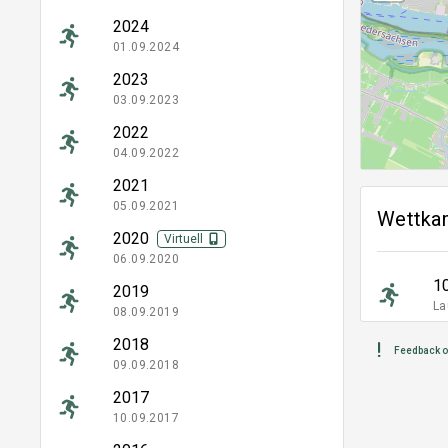
2024
01.09.2024
2023
03.09.2023
2022
04.09.2022
2021
05.09.2021
Wettka
2020
Virtuell
06.09.2020
1
2019
La
08.09.2019
2018
Feedback o
09.09.2018
2017
10.09.2017