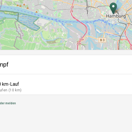
mpf
0 km-Lauf
ufen (10 km)
der melden