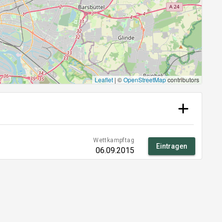
Leaflet
|
©
OpenStreetMap
contributors
Wettkampftag
Eintragen
06.09.2015