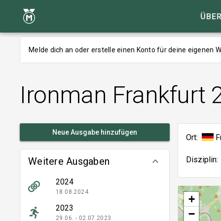
ÜBER
Melde dich an oder erstelle einen Konto für deine eigenen
Ironman Frankfurt 
Neue Ausgabe hinzufügen
Ort:
F
Disziplin:
Weitere Ausgaben
keyboard_arrow_down
2024
18.08.2024
+
2023
−
29.06. - 02.07.2023