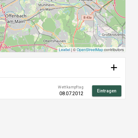
Leaflet
|
©
OpenStreetMap
contributors
Wettkampftag
Eintragen
08.07.2012