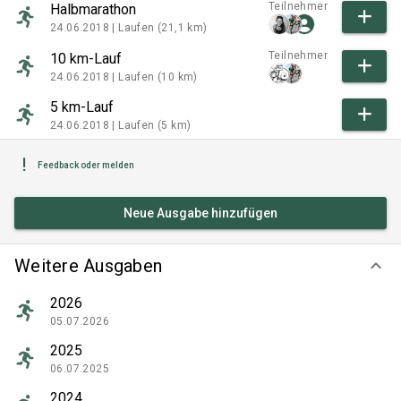
Teilnehmer
Halbmarathon
24.06.2018 |
Laufen (21,1 km)
Teilnehmer
10 km-Lauf
24.06.2018 |
Laufen (10 km)
5 km-Lauf
24.06.2018 |
Laufen (5 km)
Feedback oder melden
Neue Ausgabe hinzufügen
Weitere Ausgaben
keyboard_arrow_down
2026
05.07.2026
2025
06.07.2025
2024