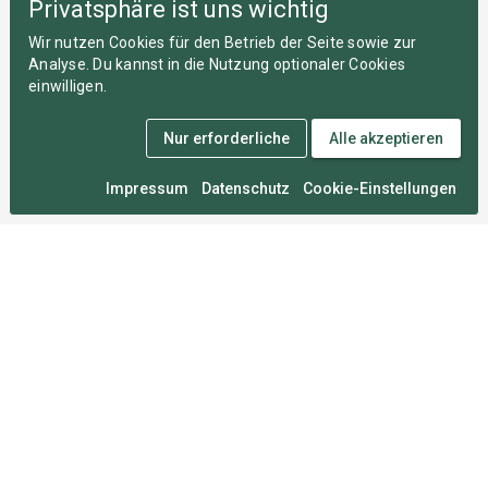
Privatsphäre ist uns wichtig
Wir nutzen Cookies für den Betrieb der Seite sowie zur
Analyse. Du kannst in die Nutzung optionaler Cookies
einwilligen.
Nur erforderliche
Alle akzeptieren
Impressum
Datenschutz
Cookie-Einstellungen
Medal Monday
An zahllosen Montagen im Herzen von München
entwickelt, damit du deine Wettkämpfe nie vergisst.
Für Sportler
FAQ
Über uns
Mitgliedschaften
Sportarten
Roadmap
Umfrage