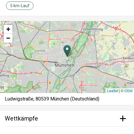
5 km-Lauf
+
−
Leaflet
|
©
OSM
Ludwigstraße, 80539 München (Deutschland)
Wettkämpfe