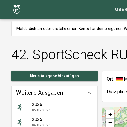
ÜBER
Melde dich an oder erstelle einen Konto für deine eigenen
42. SportScheck 
Neue Ausgabe hinzufügen
Ort:
M
Disziplin
Weitere Ausgaben
keyboard_arrow_down
2026
05.07.2026
+
2025
−
06.07.2025