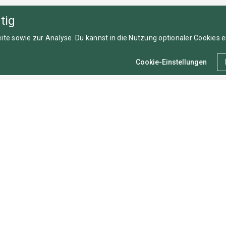
tig
ite sowie zur Analyse. Du kannst in die Nutzung optionaler Cookies ei
Cookie-Einstellungen
Für Sportler
R
FAQ
I
Über uns
Da
Mitgliedschaften
Nu
Sportarten
Co
Roadmap
Umfrage