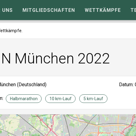
 UNS
MITGLIEDSCHAFTEN
WETTKÄMPFE
T
 Wettkämpfe.
RUN München 2022
ünchen (Deutschland)
Datum: 
en:
Halbmarathon
10 km-Lauf
5 km-Lauf