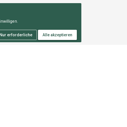
nwilligen.
Nur erforderliche
Alle akzeptieren
echtliches
Mehr von uns
mpressum
Strava
tenschutz
Instagram
tzungsbedingungen
Facebook
okie-Einstellungen