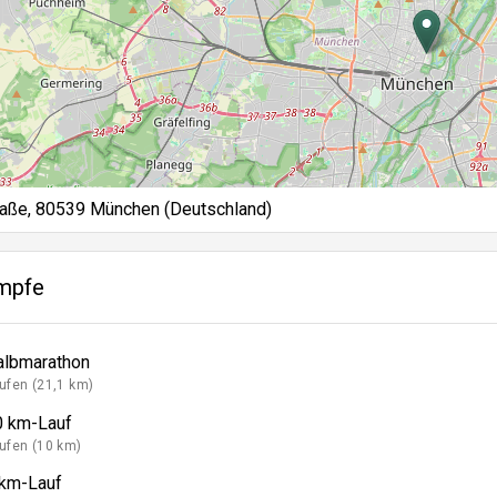
aße, 80539 München (Deutschland)
mpfe
albmarathon
ufen (21,1 km)
0 km-Lauf
ufen (10 km)
 km-Lauf