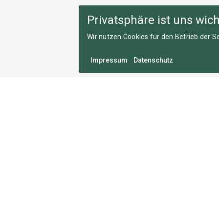
Privatsphäre ist uns wich
Wir nutzen Cookies für den Betrieb der Se
Impressum
Datenschutz
Medal Monday
An zahllosen Montagen im Herzen von München
entwickelt, damit du deine Wettkämpfe nie vergisst.
2026 Medal Monday GmbH