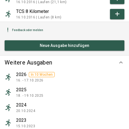
16.10.2016 |
Laufen (21,1 km)
TCS 8 Kilometer
16.10.2016 |
Laufen (8 km)
Feedback oder melden
Neue Ausgabe hinzufügen
Weitere Ausgaben
keyboard_arrow_down
2026
In 10 Wochen
16. - 17.10.2026
2025
18. - 19.10.2025
2024
20.10.2024
2023
15.10.2023