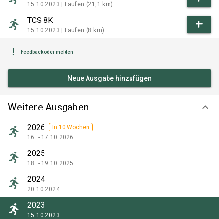
15.10.2023 |
Laufen (21,1 km)
TCS 8K
15.10.2023 |
Laufen (8 km)
Feedback oder melden
Neue Ausgabe hinzufügen
Weitere Ausgaben
keyboard_arrow_down
2026
In 10 Wochen
16. - 17.10.2026
2025
18. - 19.10.2025
2024
20.10.2024
2023
15.10.2023