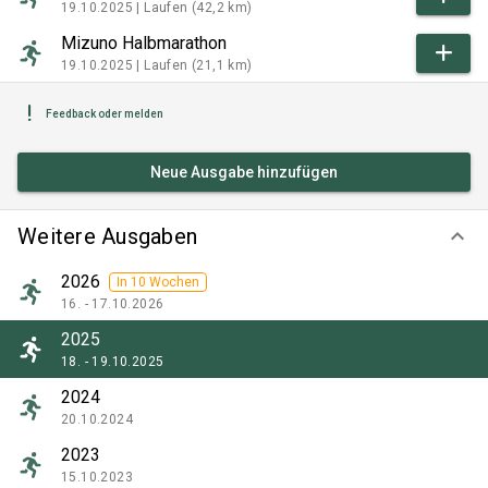
19.10.2025 |
Laufen (42,2 km)
Mizuno Halbmarathon
19.10.2025 |
Laufen (21,1 km)
Feedback oder melden
Neue Ausgabe hinzufügen
Weitere Ausgaben
keyboard_arrow_down
2026
In 10 Wochen
16. - 17.10.2026
2025
18. - 19.10.2025
2024
20.10.2024
2023
15.10.2023