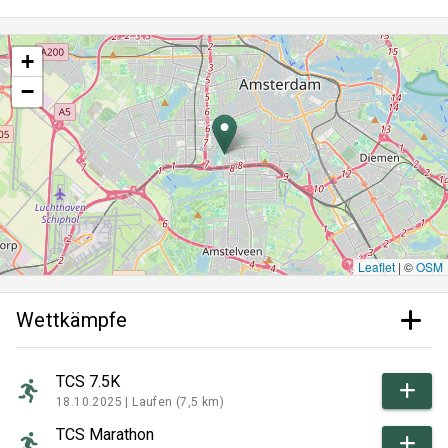
+
−
Leaflet
|
©
OSM
Wettkämpfe
TCS 7.5K
18.10.2025 |
Laufen (7,5 km)
TCS Marathon